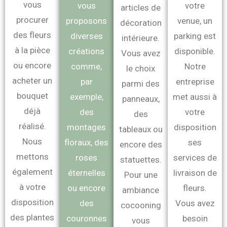
vous
vous
votre
articles de
procurer
proposons
venue, un
décoration
des fleurs
diverses
parking est
intérieure.
à la pièce
créations
disponible.
Vous avez
ou encore
comme,
Notre
le choix
acheter un
par
entreprise
parmi des
bouquet
exemple,
met aussi à
panneaux,
déjà
des
votre
des
réalisé.
montages
disposition
tableaux ou
Nous
floraux, des
ses
encore des
mettons
roses
services de
statuettes.
également
éternelles
livraison de
Pour une
à votre
ou encore
fleurs.
ambiance
disposition
des
Vous avez
cocooning
des plantes
couronnes
besoin
vous