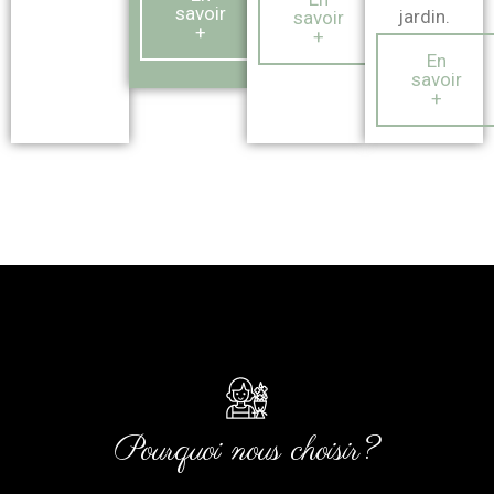
savoir
jardin.
savoir
+
+
En
savoir
+
Pourquoi nous choisir?