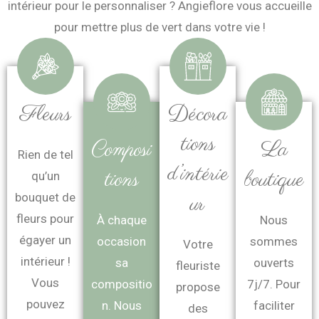
intérieur pour le personnaliser ? Angieflore vous accueille
pour mettre plus de vert dans votre vie !
Fleurs
Décora
tions
Composi
La
Rien de tel
d’intérie
tions
boutique
qu’un
bouquet de
ur
fleurs pour
À chaque
Nous
égayer un
occasion
sommes
Votre
intérieur !
sa
ouverts
fleuriste
Vous
compositio
7j/7. Pour
propose
pouvez
n. Nous
faciliter
des